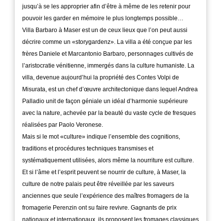
jusqu’à se les approprier afin d’être à même de les retenir pour
pouvoir les garder en mémoire le plus longtemps possible…
Villa Barbaro à Maser est un de ceux lieux que l’on peut aussi
décrire comme un «storygardenz». La villa a été conçue par les
frères Daniele et Marcantonio Barbaro, personnages cultivés de
l’aristocratie vénitienne, immergés dans la culture humaniste. La
villa, devenue aujourd’hui la propriété des Contes Volpi de
Misurata, est un chef d’œuvre architectonique dans lequel Andrea
Palladio unit de façon géniale un idéal d’harmonie supérieure
avec la nature, achevée par la beauté du vaste cycle de fresques
réalisées par Paolo Veronese.
Mais si le mot «culture» indique l’ensemble des cognitions,
traditions et procédures techniques transmises et
systématiquement utilisées, alors même la nourriture est culture.
Et si l’âme et l’esprit peuvent se nourrir de culture, à Maser, la
culture de notre palais peut être réveillée par les saveurs
anciennes que seule l’expérience des maîtres fromagers de la
fromagerie Perenzin ont su faire revivre. Gagnants de prix
nationaux et internationaux, ils proposent les fromages classiques