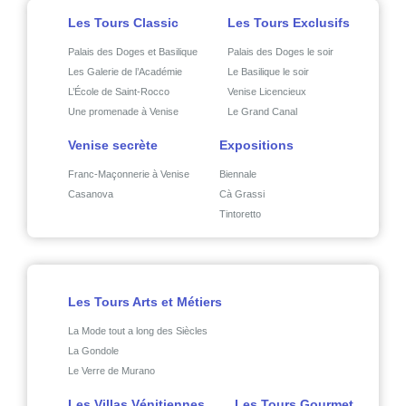
Les Tours Classic
Les Tours Exclusifs
Palais des Doges et Basilique
Palais des Doges le soir
Les Galerie de l’Académie
Le Basilique le soir
L’École de Saint-Rocco
Venise Licencieux
Une promenade à Venise
Le Grand Canal
Venise secrète
Expositions
Franc-Maçonnerie à Venise
Biennale
Casanova
Cà Grassi
Tintoretto
Les Tours Arts et Métiers
La Mode tout a long des Siècles
La Gondole
Le Verre de Murano
Les Villas Vénitiennes
Les Tours Gourmet